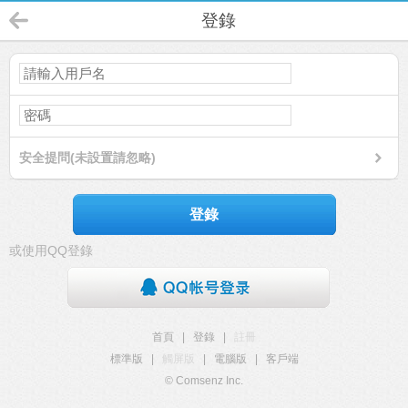
登錄
安全提問(未設置請忽略)
登錄
或使用QQ登錄
首頁
|
登錄
|
註冊
標準版
|
觸屏版
|
電腦版
|
客戶端
© Comsenz Inc.