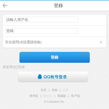
登錄
安全提問(未設置請忽略)
登錄
或使用QQ登錄
首頁
|
登錄
|
註冊
標準版
|
觸屏版
|
電腦版
|
客戶端
© Comsenz Inc.