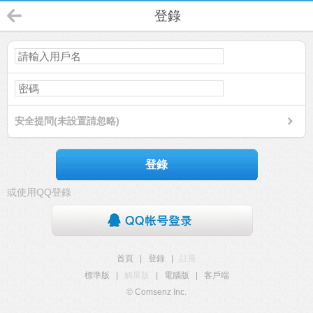
登錄
安全提問(未設置請忽略)
登錄
或使用QQ登錄
首頁
|
登錄
|
註冊
標準版
|
觸屏版
|
電腦版
|
客戶端
© Comsenz Inc.