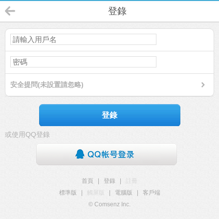
登錄
安全提問(未設置請忽略)
登錄
或使用QQ登錄
首頁
|
登錄
|
註冊
標準版
|
觸屏版
|
電腦版
|
客戶端
© Comsenz Inc.