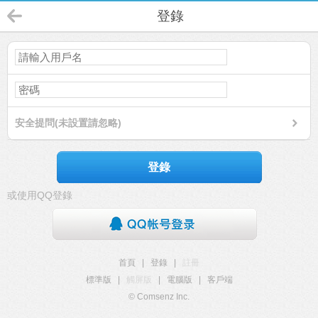
登錄
安全提問(未設置請忽略)
登錄
或使用QQ登錄
首頁
|
登錄
|
註冊
標準版
|
觸屏版
|
電腦版
|
客戶端
© Comsenz Inc.