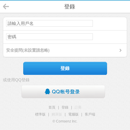
登錄
安全提問(未設置請忽略)
登錄
或使用QQ登錄
首頁
|
登錄
|
註冊
標準版
|
觸屏版
|
電腦版
|
客戶端
© Comsenz Inc.