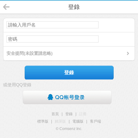
登錄
安全提問(未設置請忽略)
登錄
或使用QQ登錄
首頁
|
登錄
|
註冊
標準版
|
觸屏版
|
電腦版
|
客戶端
© Comsenz Inc.