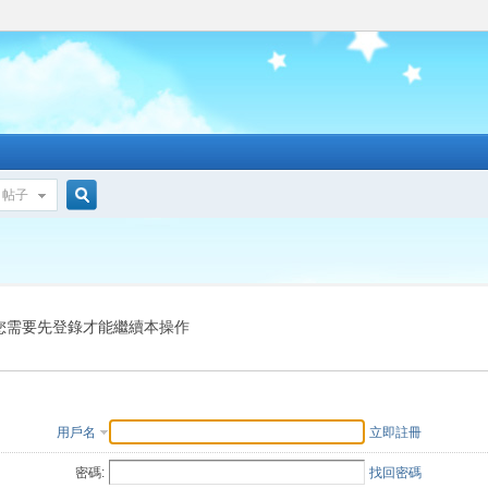
帖子
搜
索
您需要先登錄才能繼續本操作
用戶名
立即註冊
密碼:
找回密碼