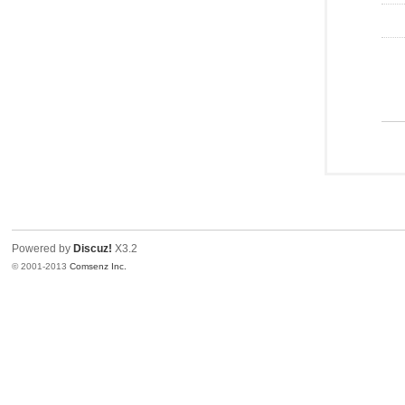
Powered by
Discuz!
X3.2
© 2001-2013
Comsenz Inc.