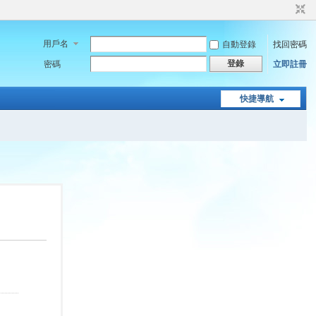
用戶名
自動登錄
找回密碼
登錄
密碼
立即註冊
快捷導航