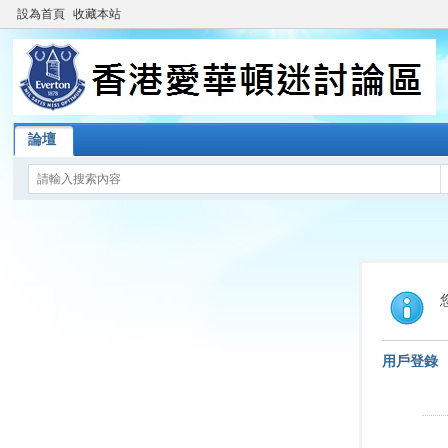
設為首頁
收藏本站
論壇
用戶登錄