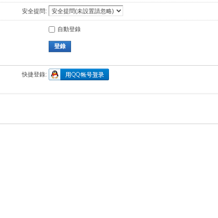
安全提問:
自動登錄
登錄
快捷登錄: