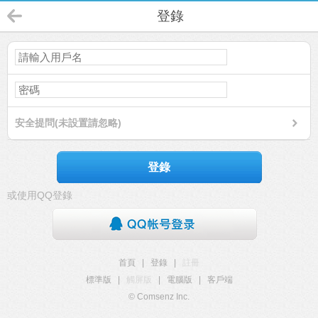
登錄
安全提問(未設置請忽略)
登錄
或使用QQ登錄
首頁
|
登錄
|
註冊
標準版
|
觸屏版
|
電腦版
|
客戶端
© Comsenz Inc.