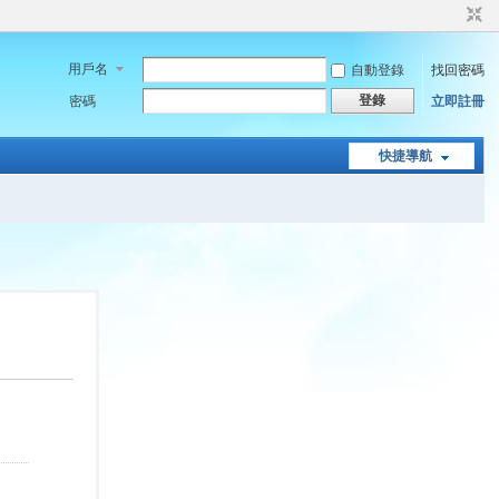
用戶名
自動登錄
找回密碼
登錄
密碼
立即註冊
快捷導航