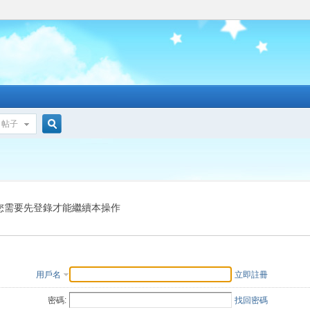
帖子
搜
索
您需要先登錄才能繼續本操作
用戶名
立即註冊
密碼:
找回密碼