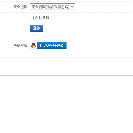
安全提問:
自動登錄
登錄
快捷登錄: