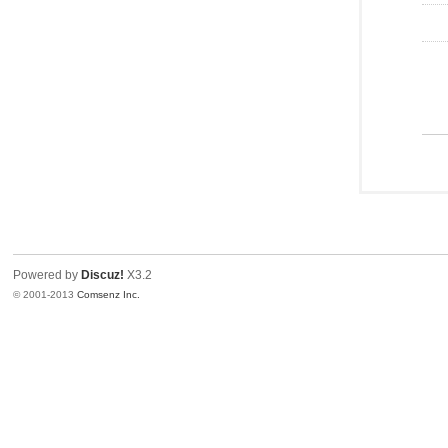
Powered by
Discuz!
X3.2
© 2001-2013
Comsenz Inc.