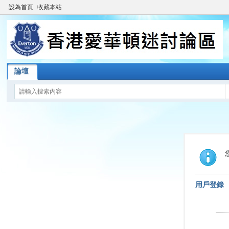
設為首頁
收藏本站
論壇
用戶登錄