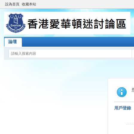
設為首頁
收藏本站
論壇
用戶登錄