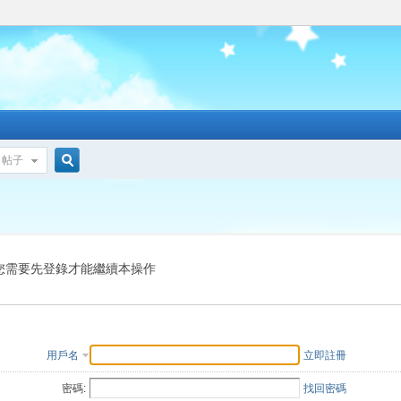
帖子
搜
索
您需要先登錄才能繼續本操作
用戶名
立即註冊
密碼:
找回密碼