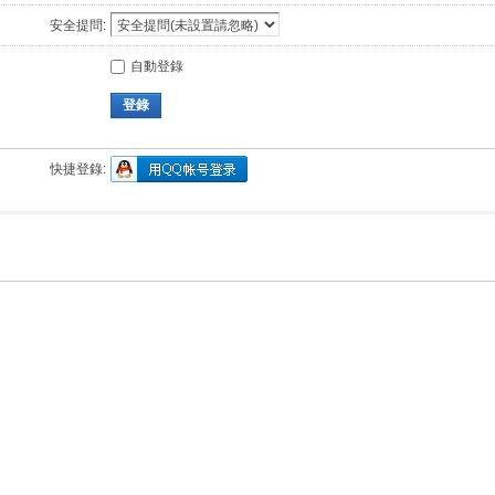
安全提問:
自動登錄
登錄
快捷登錄: