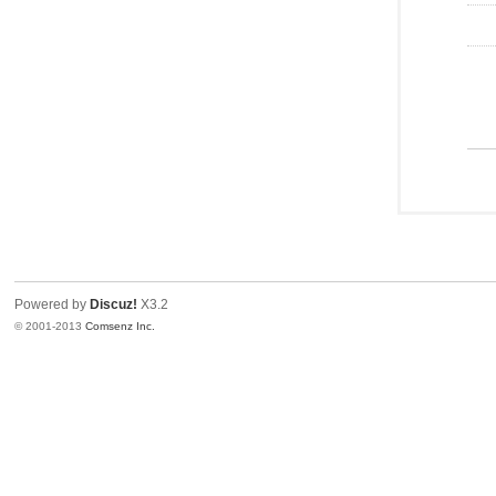
Powered by
Discuz!
X3.2
© 2001-2013
Comsenz Inc.