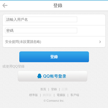
登錄
安全提問(未設置請忽略)
登錄
或使用QQ登錄
首頁
|
登錄
|
註冊
標準版
|
觸屏版
|
電腦版
|
客戶端
© Comsenz Inc.