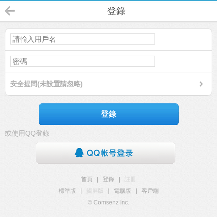
登錄
安全提問(未設置請忽略)
登錄
或使用QQ登錄
首頁
|
登錄
|
註冊
標準版
|
觸屏版
|
電腦版
|
客戶端
© Comsenz Inc.