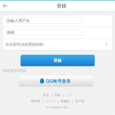
登錄
安全提問(未設置請忽略)
登錄
或使用QQ登錄
首頁
|
登錄
|
註冊
標準版
|
觸屏版
|
電腦版
|
客戶端
© Comsenz Inc.