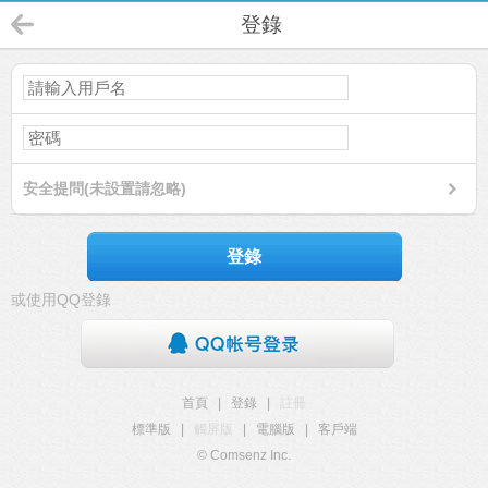
登錄
安全提問(未設置請忽略)
登錄
或使用QQ登錄
首頁
|
登錄
|
註冊
標準版
|
觸屏版
|
電腦版
|
客戶端
© Comsenz Inc.