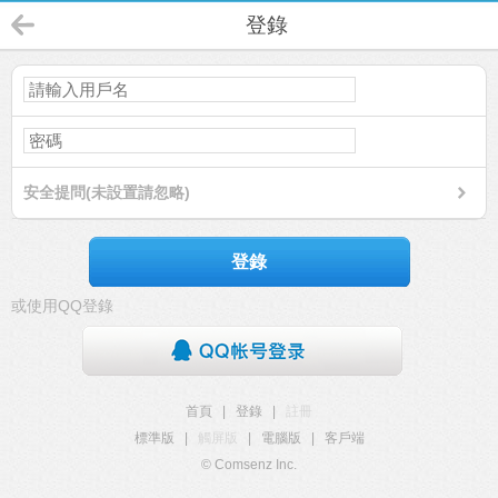
登錄
安全提問(未設置請忽略)
登錄
或使用QQ登錄
首頁
|
登錄
|
註冊
標準版
|
觸屏版
|
電腦版
|
客戶端
© Comsenz Inc.