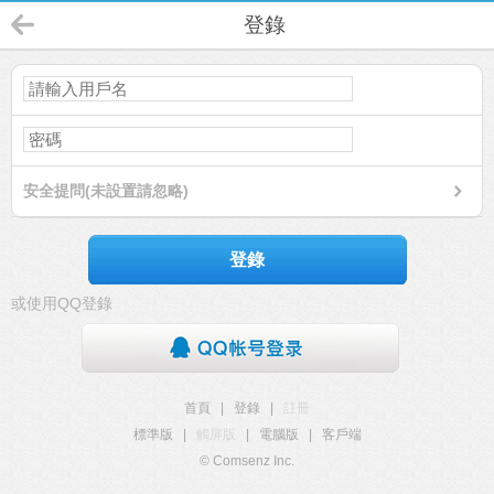
登錄
安全提問(未設置請忽略)
登錄
或使用QQ登錄
首頁
|
登錄
|
註冊
標準版
|
觸屏版
|
電腦版
|
客戶端
© Comsenz Inc.