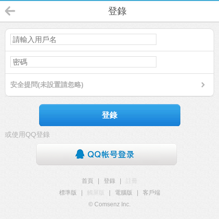
登錄
安全提問(未設置請忽略)
登錄
或使用QQ登錄
首頁
|
登錄
|
註冊
標準版
|
觸屏版
|
電腦版
|
客戶端
© Comsenz Inc.