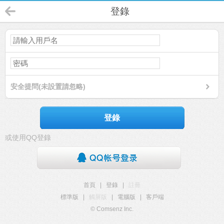
登錄
安全提問(未設置請忽略)
登錄
或使用QQ登錄
首頁
|
登錄
|
註冊
標準版
|
觸屏版
|
電腦版
|
客戶端
© Comsenz Inc.