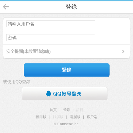
登錄
安全提問(未設置請忽略)
登錄
或使用QQ登錄
首頁
|
登錄
|
註冊
標準版
|
觸屏版
|
電腦版
|
客戶端
© Comsenz Inc.