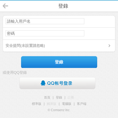
登錄
安全提問(未設置請忽略)
登錄
或使用QQ登錄
首頁
|
登錄
|
註冊
標準版
|
觸屏版
|
電腦版
|
客戶端
© Comsenz Inc.