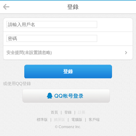
登錄
安全提問(未設置請忽略)
登錄
或使用QQ登錄
首頁
|
登錄
|
註冊
標準版
|
觸屏版
|
電腦版
|
客戶端
© Comsenz Inc.