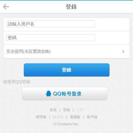
登錄
安全提問(未設置請忽略)
登錄
或使用QQ登錄
首頁
|
登錄
|
註冊
標準版
|
觸屏版
|
電腦版
|
客戶端
© Comsenz Inc.