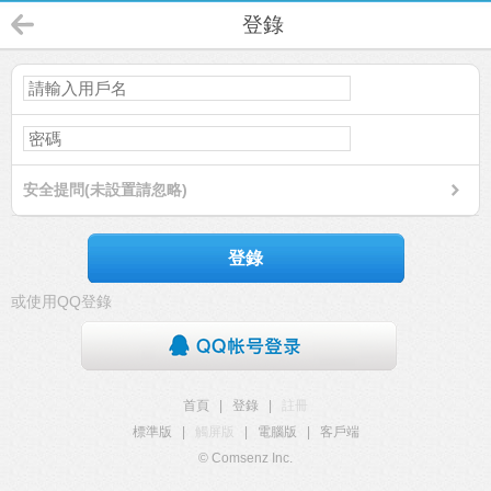
登錄
安全提問(未設置請忽略)
登錄
或使用QQ登錄
首頁
|
登錄
|
註冊
標準版
|
觸屏版
|
電腦版
|
客戶端
© Comsenz Inc.