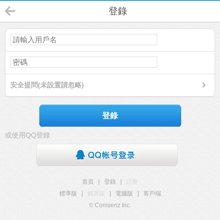
登錄
安全提問(未設置請忽略)
登錄
或使用QQ登錄
首頁
|
登錄
|
註冊
標準版
|
觸屏版
|
電腦版
|
客戶端
© Comsenz Inc.