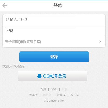
登錄
安全提問(未設置請忽略)
登錄
或使用QQ登錄
首頁
|
登錄
|
註冊
標準版
|
觸屏版
|
電腦版
|
客戶端
© Comsenz Inc.