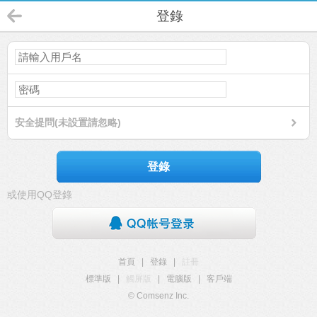
登錄
安全提問(未設置請忽略)
登錄
或使用QQ登錄
首頁
|
登錄
|
註冊
標準版
|
觸屏版
|
電腦版
|
客戶端
© Comsenz Inc.