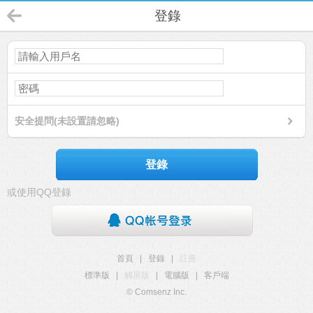
登錄
安全提問(未設置請忽略)
登錄
或使用QQ登錄
首頁
|
登錄
|
註冊
標準版
|
觸屏版
|
電腦版
|
客戶端
© Comsenz Inc.