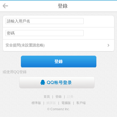
登錄
安全提問(未設置請忽略)
登錄
或使用QQ登錄
首頁
|
登錄
|
註冊
標準版
|
觸屏版
|
電腦版
|
客戶端
© Comsenz Inc.