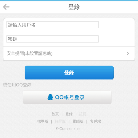
登錄
安全提問(未設置請忽略)
登錄
或使用QQ登錄
首頁
|
登錄
|
註冊
標準版
|
觸屏版
|
電腦版
|
客戶端
© Comsenz Inc.