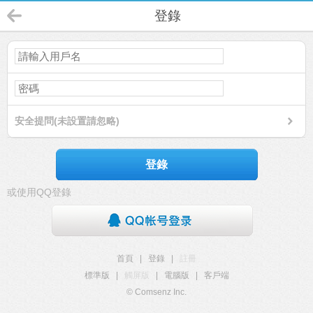
登錄
安全提問(未設置請忽略)
登錄
或使用QQ登錄
首頁
|
登錄
|
註冊
標準版
|
觸屏版
|
電腦版
|
客戶端
© Comsenz Inc.