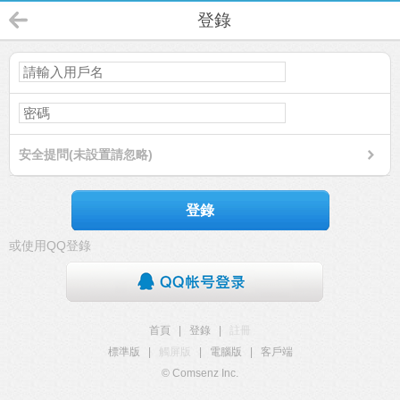
登錄
安全提問(未設置請忽略)
登錄
或使用QQ登錄
首頁
|
登錄
|
註冊
標準版
|
觸屏版
|
電腦版
|
客戶端
© Comsenz Inc.