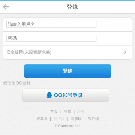
登錄
安全提問(未設置請忽略)
登錄
或使用QQ登錄
首頁
|
登錄
|
註冊
標準版
|
觸屏版
|
電腦版
|
客戶端
© Comsenz Inc.