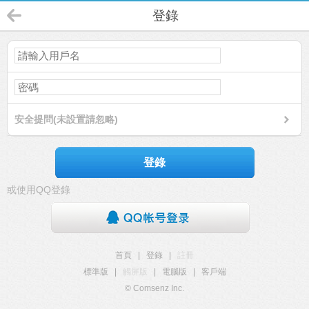
登錄
安全提問(未設置請忽略)
登錄
或使用QQ登錄
首頁
|
登錄
|
註冊
標準版
|
觸屏版
|
電腦版
|
客戶端
© Comsenz Inc.