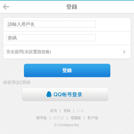
登錄
安全提問(未設置請忽略)
登錄
或使用QQ登錄
首頁
|
登錄
|
註冊
標準版
|
觸屏版
|
電腦版
|
客戶端
© Comsenz Inc.