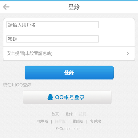
登錄
安全提問(未設置請忽略)
登錄
或使用QQ登錄
首頁
|
登錄
|
註冊
標準版
|
觸屏版
|
電腦版
|
客戶端
© Comsenz Inc.