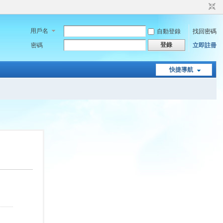
用戶名
自動登錄
找回密碼
登錄
密碼
立即註冊
快捷導航