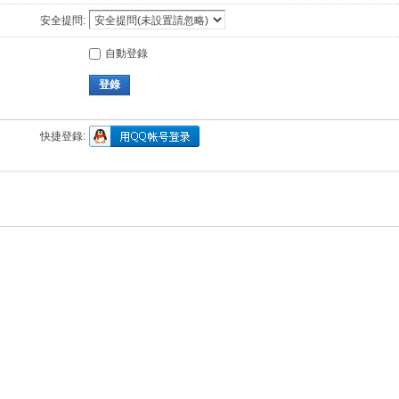
安全提問:
自動登錄
登錄
快捷登錄: