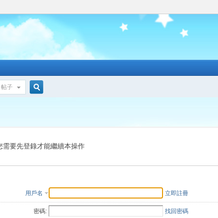
帖子
搜
索
您需要先登錄才能繼續本操作
用戶名
立即註冊
密碼:
找回密碼