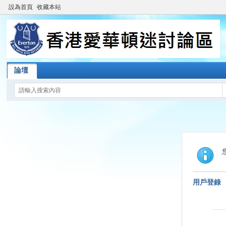
設為首頁
收藏本站
論壇
用戶登錄