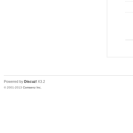
Powered by
Discuz!
X3.2
© 2001-2013
Comsenz Inc.