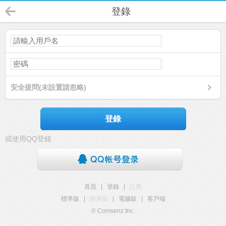
登錄
安全提問(未設置請忽略)
登錄
或使用QQ登錄
首頁
|
登錄
|
註冊
標準版
|
觸屏版
|
電腦版
|
客戶端
© Comsenz Inc.