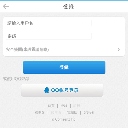
登錄
安全提問(未設置請忽略)
登錄
或使用QQ登錄
首頁
|
登錄
|
註冊
標準版
|
觸屏版
|
電腦版
|
客戶端
© Comsenz Inc.