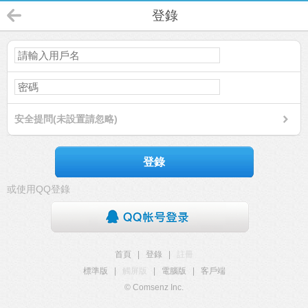
登錄
安全提問(未設置請忽略)
登錄
或使用QQ登錄
首頁
|
登錄
|
註冊
標準版
|
觸屏版
|
電腦版
|
客戶端
© Comsenz Inc.