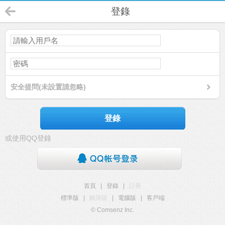
登錄
安全提問(未設置請忽略)
登錄
或使用QQ登錄
首頁
|
登錄
|
註冊
標準版
|
觸屏版
|
電腦版
|
客戶端
© Comsenz Inc.