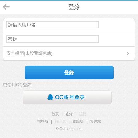
登錄
安全提問(未設置請忽略)
登錄
或使用QQ登錄
首頁
|
登錄
|
註冊
標準版
|
觸屏版
|
電腦版
|
客戶端
© Comsenz Inc.