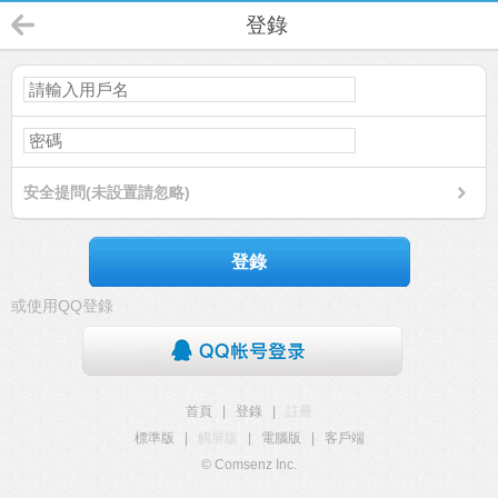
登錄
安全提問(未設置請忽略)
登錄
或使用QQ登錄
首頁
|
登錄
|
註冊
標準版
|
觸屏版
|
電腦版
|
客戶端
© Comsenz Inc.