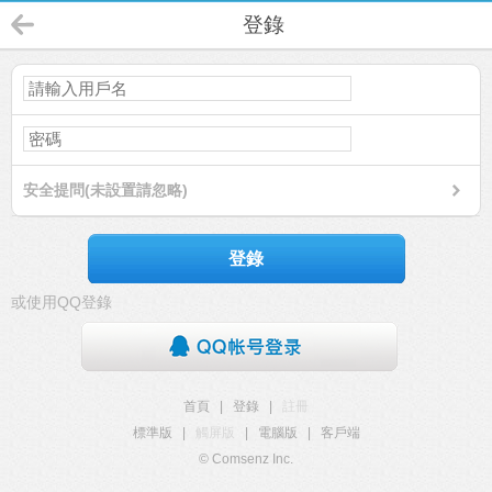
登錄
安全提問(未設置請忽略)
登錄
或使用QQ登錄
首頁
|
登錄
|
註冊
標準版
|
觸屏版
|
電腦版
|
客戶端
© Comsenz Inc.