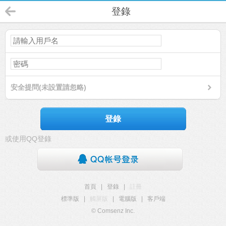
登錄
安全提問(未設置請忽略)
登錄
或使用QQ登錄
首頁
|
登錄
|
註冊
標準版
|
觸屏版
|
電腦版
|
客戶端
© Comsenz Inc.