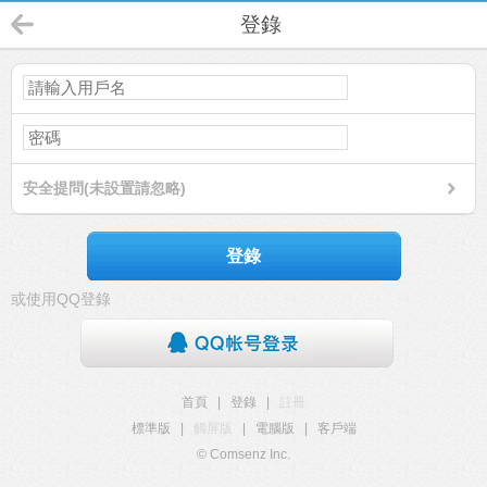
登錄
安全提問(未設置請忽略)
登錄
或使用QQ登錄
首頁
|
登錄
|
註冊
標準版
|
觸屏版
|
電腦版
|
客戶端
© Comsenz Inc.