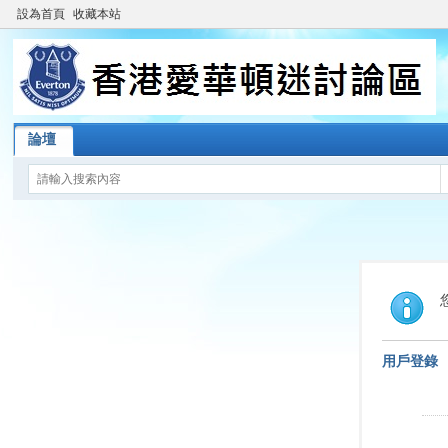
設為首頁
收藏本站
論壇
用戶登錄