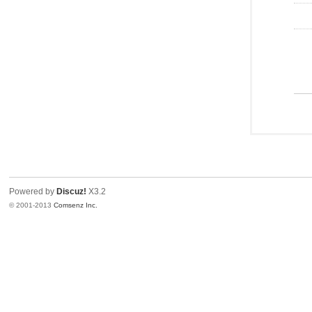
Powered by
Discuz!
X3.2
© 2001-2013
Comsenz Inc.