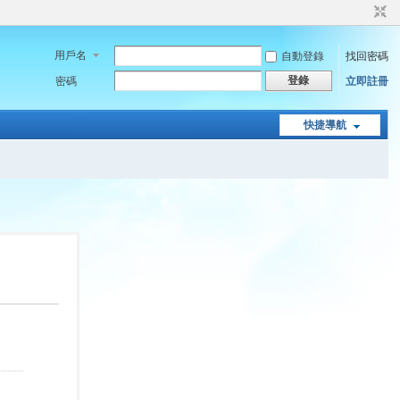
用戶名
自動登錄
找回密碼
登錄
密碼
立即註冊
快捷導航