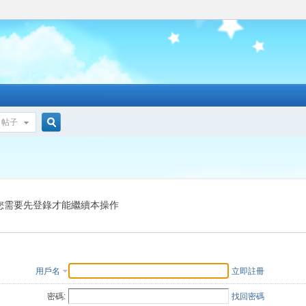
帖子
搜
索
您需要先登錄才能繼續本操作
用戶名
立即註冊
密碼:
找回密碼