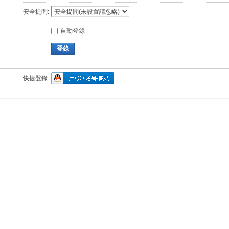
安全提問:
自動登錄
登錄
快捷登錄: