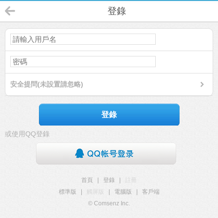
登錄
安全提問(未設置請忽略)
登錄
或使用QQ登錄
首頁
|
登錄
|
註冊
標準版
|
觸屏版
|
電腦版
|
客戶端
© Comsenz Inc.