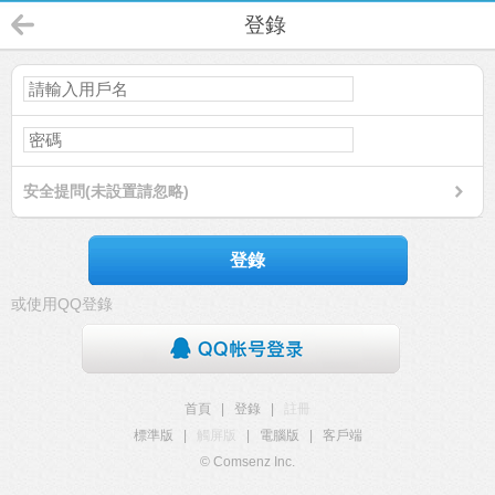
登錄
安全提問(未設置請忽略)
登錄
或使用QQ登錄
首頁
|
登錄
|
註冊
標準版
|
觸屏版
|
電腦版
|
客戶端
© Comsenz Inc.