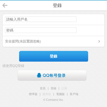
登錄
安全提問(未設置請忽略)
登錄
或使用QQ登錄
首頁
|
登錄
|
註冊
標準版
|
觸屏版
|
電腦版
|
客戶端
© Comsenz Inc.